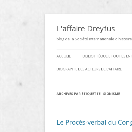
Aller
au
contenu
L'affaire Dreyfus
blog de la Société internationale d'histoire
ACCUEIL
BIBLIOTHÈQUE ET OUTILS EN 
ARCHIVES
BIOGRAPHIE DES ACTEURS DE L’AFFAIRE
BIBLIOTHÈQUE
DICTIONNAIRE BIOGRAPHIQUE ET
GÉOGRAPHIQUE DE L’AFFAIRE
ICONOTHÈQUE
ARCHIVES PAR ÉTIQUETTE :
SIONISME
DREYFUS
SITES
LE DICTIONNAIRE DES
Le Procès-verbal du Cong
PARLEMENTAIRES FRANÇAIS D
1889 À 1940 DE JEAN JOLLY EN