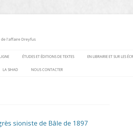
 de l'affaire Dreyfus
LIGNE
ÉTUDES ET ÉDITIONS DE TEXTES
EN LIBRAIRIE ET SUR LES É
ÉDITIONS DE TEXTES
2008-2012
LA SIHAD
NOUS CONTACTER
PROCÉDURES ET PROCÈS (1894 À
ÉTUDES
2013
1906)
CARTES POSTALES ET
2014
OUVRAGES ET PLAQUETTES
CARICATURES
2015
CONTEMPORAINS
DESSINS
2016
PRESSE
rès sioniste de Bâle de 1897
E
L’AFFAIRE DREYFUS AU CINÉMA
2017
BIOGRAPHIES, ESSAIS, THÈSES ET