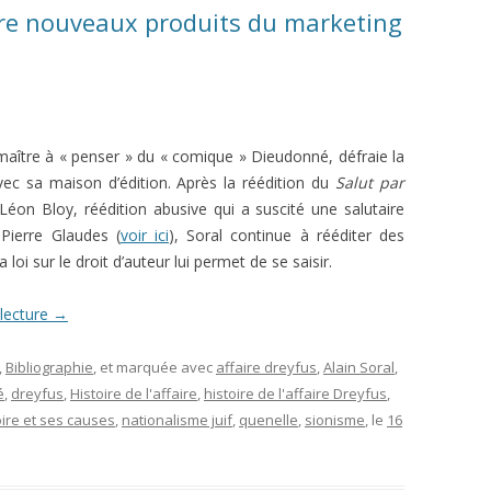
re nouveaux produits du marketing
 maître à « penser » du « comique » Dieudonné, défraie la
ec sa maison d’édition. Après la réédition du
Salut par
éon Bloy, réédition abusive qui a suscité une salutaire
Pierre Glaudes (
voir ici
), Soral continue à rééditer des
a loi sur le droit d’auteur lui permet de se saisir.
 lecture
→
,
Bibliographie
, et marquée avec
affaire dreyfus
,
Alain Soral
,
é
,
dreyfus
,
Histoire de l'affaire
,
histoire de l'affaire Dreyfus
,
oire et ses causes
,
nationalisme juif
,
quenelle
,
sionisme
, le
16