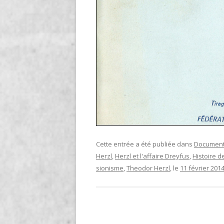
Cette entrée a été publiée dans
Documen
Herzl
,
Herzl et l'affaire Dreyfus
,
Histoire de
sionisme
,
Theodor Herzl
, le
11 février 201