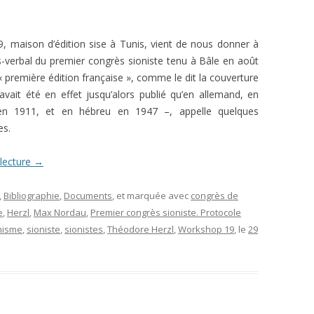
L’AFFAIRE DREYFUS EN BANDES
ARTICLES UNIVERSITAIRES
2018
DESSINÉES
 maison d’édition sise à Tunis, vient de nous donner à
2019
PHOTOGRAPHIES
ès-verbal du premier congrès sioniste tenu à Bâle en août
« première édition française », comme le dit la couverture
2020
’avait été en effet jusqu’alors publié qu’en allemand, en
2021
en 1911, et en hébreu en 1947 –, appelle quelques
es.
2023
 lecture
→
2024
2025
,
Bibliographie
,
Documents
, et marquée avec
congrès de
e
,
Herzl
,
Max Nordau
,
Premier congrès sioniste. Protocole
nisme
,
sioniste
,
sionistes
,
Théodore Herzl
,
Workshop 19
, le
29