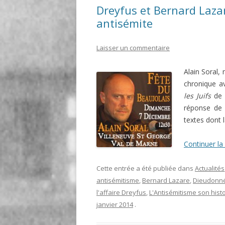
Dreyfus et Bernard Laza
antisémite
Laisser un commentaire
Alain Soral,
chronique av
les Juifs
de L
réponse de 
textes dont l
Continuer la
Cette entrée a été publiée dans
Actualités
antisémitisme
,
Bernard Lazare
,
Dieudonn
l'affaire Dreyfus
,
L'Antisémitisme son hist
janvier 2014
.