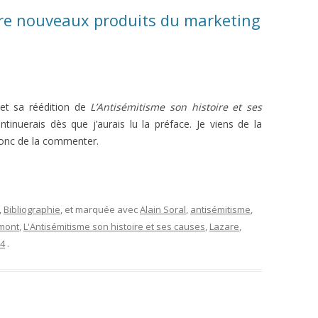
re nouveaux produits du marketing
 et sa réédition de
L’Antisémitisme son histoire et ses
ntinuerais dès que j’aurais lu la préface. Je viens de la
donc de la commenter.
,
Bibliographie
, et marquée avec
Alain Soral
,
antisémitisme
,
mont
,
L'Antisémitisme son histoire et ses causes
,
Lazare
,
14
.