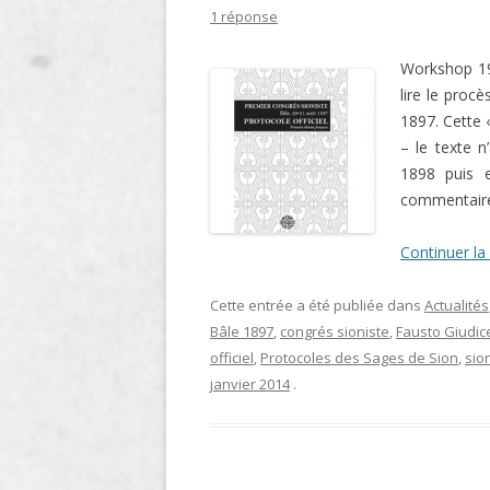
1 réponse
LIGNE
Workshop 19,
LE MAITRON EN LIGNE
lire le proc
1897. Cette 
– le texte n
1898 puis 
commentair
Continuer la
Cette entrée a été publiée dans
Actualités
Bâle 1897
,
congrés sioniste
,
Fausto Giudic
officiel
,
Protocoles des Sages de Sion
,
sio
janvier 2014
.