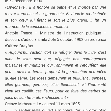
le 22 décembre 1900
«Envions-le : il a honoré sa patrie et le monde par une
œuvre immense et un grand acte. Envions-le, sa destinée
et son cœur lui firent le sort le plus grand. Il fut un
moment de la conscience humaine ».
Anatole France – Ministre de l’instruction publique –
discours d’adieu à Emile Zola 5 octobre 1902 en présence
d’Alfred Dreyfus
«
Aujourd’hui l’action doit se réfugier dans le livre, c’est
dans le livre seul que, dégagée des contingences
malsaines et multiples qui l’annihilent et l’étouffent, elle
peut trouver le terrain propre à la germination des idées
qu’elle sème. Les idées demeurent et pullulent : semées,
elles germent, germées, elles fleurissent. Et l’humanité
vient les cueillir, ces fleurs, pour en faire des gerbes de
joies de son futur affranchissement ».
Octave Mirbeau – Le Journal 11 mars 1895
« … un sentier reste ouvert aux poursuites, un gros bloc