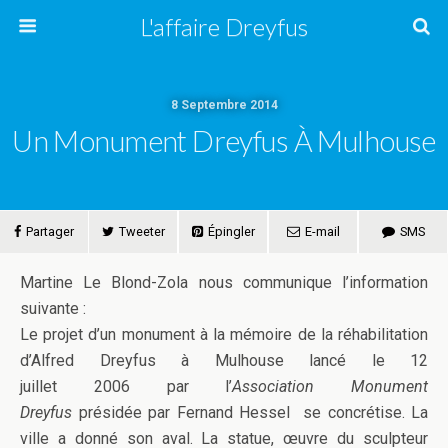
L'affaire Dreyfus
8 Septembre 2014
Un Monument Dreyfus À Mulhouse
Partager
Tweeter
Épingler
E-mail
SMS
Martine Le Blond-Zola nous communique l’information
suivante :
Le projet d’un monument à la mémoire de la réhabilitation
d’Alfred Dreyfus à Mulhouse lancé le 12
juillet 2006 par l’
Association Monument
Dreyfus
présidée
par Fernand Hessel se concrétise. La
ville a donné son aval. La statue, œuvre du sculpteur