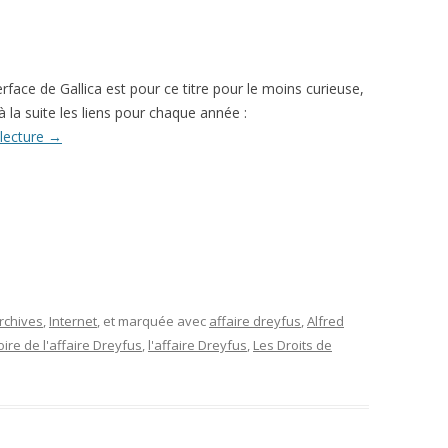
L’AFFAIRE DREYFUS EN BANDES
ARTICLES UNIVERSITAIRES
2018
DESSINÉES
2019
PHOTOGRAPHIES
rface de Gallica est pour ce titre pour le moins curieuse,
à la suite les liens pour chaque année :
2020
 lecture
→
2021
2023
2024
2025
rchives
,
Internet
, et marquée avec
affaire dreyfus
,
Alfred
oire de l'affaire Dreyfus
,
l'affaire Dreyfus
,
Les Droits de