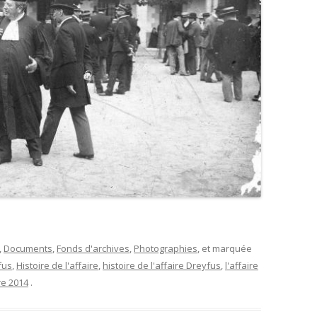
,
Documents
,
Fonds d'archives
,
Photographies
, et marquée
fus
,
Histoire de l'affaire
,
histoire de l'affaire Dreyfus
,
l'affaire
e 2014
.