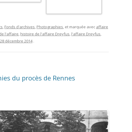
ts
,
Fonds d'archives
,
Photographies
, et marquée avec
affaire
de l'affaire
,
histoire de l'affaire Dreyfus
,
l'affaire Dreyfus
,
28 décembre 2014
.
ies du procès de Rennes