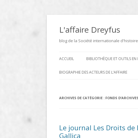
Aller
au
contenu
L'affaire Dreyfus
blog de la Société internationale d'histoire
ACCUEIL
BIBLIOTHÈQUE ET OUTILS EN 
ARCHIVES
BIOGRAPHIE DES ACTEURS DE L’AFFAIRE
BIBLIOTHÈQUE
DICTIONNAIRE BIOGRAPHIQUE ET
GÉOGRAPHIQUE DE L’AFFAIRE
ICONOTHÈQUE
ARCHIVES DE CATÉGORIE :
FONDS D’ARCHIVE
DREYFUS
SITES
LE DICTIONNAIRE DES
Le journal Les Droits de
PARLEMENTAIRES FRANÇAIS D
Gallica
1889 À 1940 DE JEAN JOLLY EN