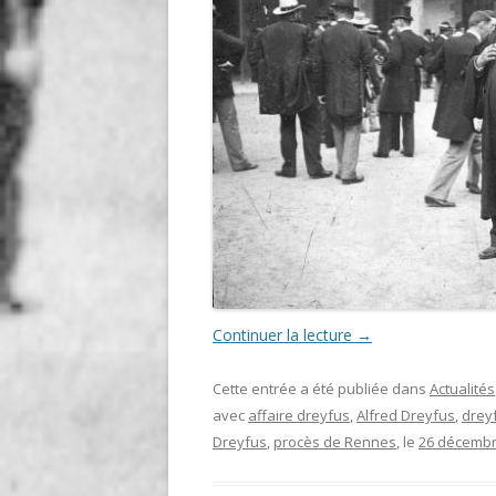
Continuer la lecture
→
Cette entrée a été publiée dans
Actualités
avec
affaire dreyfus
,
Alfred Dreyfus
,
drey
Dreyfus
,
procès de Rennes
, le
26 décembr