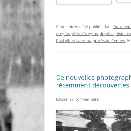
Cette entrée a été publiée dans
Documen
dreyfus
,
Alfred Dreyfus
,
dreyfus
,
Histoire 
Paul Albert Laurens
,
procès de Rennes
, le
De nouvelles photograph
récemment découvertes
Laisser un commentaire