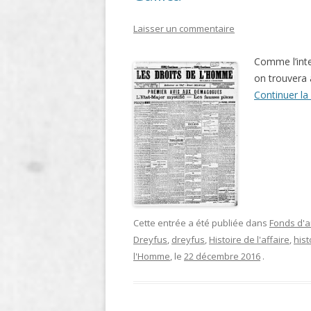
LIGNE
Laisser un commentaire
LE MAITRON EN LIGNE
Comme l’inte
on trouvera 
Continuer la
Cette entrée a été publiée dans
Fonds d'a
Dreyfus
,
dreyfus
,
Histoire de l'affaire
,
hist
l'Homme
, le
22 décembre 2016
.