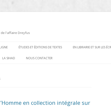
 de l'affaire Dreyfus
LIGNE
ÉTUDES ET ÉDITIONS DE TEXTES
EN LIBRAIRIE ET SUR LES É
ÉDITIONS DE TEXTES
2008-2012
LA SIHAD
NOUS CONTACTER
PROCÉDURES ET PROCÈS (1894 À
ÉTUDES
2013
1906)
CARTES POSTALES ET
2014
S
OUVRAGES ET PLAQUETTES
CARICATURES
2015
CONTEMPORAINS
DESSINS
2016
PRESSE
 l’Homme en collection intégrale sur
E
L’AFFAIRE DREYFUS AU CINÉMA
2017
BIOGRAPHIES, ESSAIS, THÈSES ET