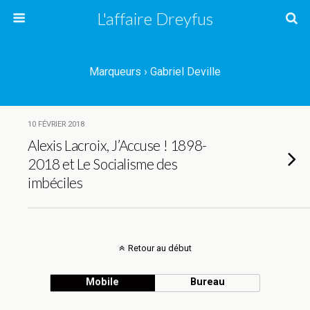
L'affaire Dreyfus
Marqueurs › Gabriel Deville
10 FÉVRIER 2018
Alexis Lacroix, J’Accuse ! 1898-
2018 et Le Socialisme des
imbéciles
Retour au début
Mobile
Bureau