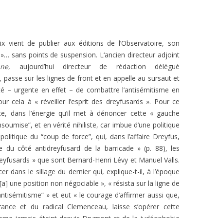
L’AFFAIRE DREYFUS EN BANDES
ARTICLES UNIVERSITAIRES
2018
DESSINÉES
2019
PHOTOGRAPHIES
ix vient de publier aux éditions de l’Observatoire, son
 »… sans points de suspension. L
‘ancien directeur adjoint
2020
nne
, aujourd’hui directeur de rédaction délégué
2021
, passe sur les lignes de front et en appelle
au sursaut et
té – urgente en effet – de combattre l’antisémitisme en
2023
ur cela à « réveiller l’esprit des dreyfusards ». Pour ce
alte, dans l’énergie qu’il met à dénoncer cette « gauche
2024
nsoumise”, et en vérité nihiliste, car imbue d’une politique
2025
politique du “coup de force”, qui, dans l’affaire Dreyfus,
 du côté antidreyfusard de la barricade » (p. 88), les
reyfusards » que sont Bernard-Henri Lévy et Manuel Valls.
cer dans le sillage du dernier qui, explique-t-il, à l’époque
rm[a] une position non négociable », « résista sur la ligne de
oantisémitisme” » et eut « le courage d’affirmer aussi que,
France et du radical Clemenceau, laisse
s’opérer
cette