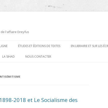
 de l'affaire Dreyfus
LIGNE
ÉTUDES ET ÉDITIONS DE TEXTES
EN LIBRAIRIE ET SUR LES É
ÉDITIONS DE TEXTES
2008-2012
LA SIHAD
NOUS CONTACTER
PROCÉDURES ET PROCÈS (1894 À
ÉTUDES
2013
1906)
CARTES POSTALES ET
2014
ANTISÉMITISME
OUVRAGES ET PLAQUETTES
CARICATURES
2015
CONTEMPORAINS
DESSINS
2016
PRESSE
! 1898-2018 et Le Socialisme des
E
L’AFFAIRE DREYFUS AU CINÉMA
2017
BIOGRAPHIES, ESSAIS, THÈSES ET