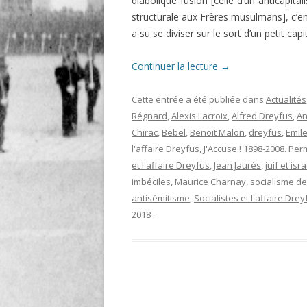
diabolique fusion [celle d’un anticapit
structurale aux Frères musulmans], c’en
a su se diviser sur le sort d’un petit capi
Continuer la lecture
→
Cette entrée a été publiée dans
Actualités
Régnard
,
Alexis Lacroix
,
Alfred Dreyfus
,
An
Chirac
,
Bebel
,
Benoit Malon
,
dreyfus
,
Emil
l'affaire Dreyfus
,
J'Accuse ! 1898-2008. Pe
et l'affaire Dreyfus
,
Jean Jaurès
,
juif et isra
imbéciles
,
Maurice Charnay
,
socialisme de
antisémitisme
,
Socialistes et l'affaire Drey
2018
.