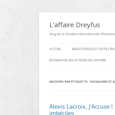
Aller
au
contenu
L'affaire Dreyfus
blog de la Société internationale d'histoire
ACCUEIL
BIBLIOTHÈQUE ET OUTILS EN 
ARCHIVES
BIOGRAPHIE DES ACTEURS DE L’AFFAIRE
BIBLIOTHÈQUE
DICTIONNAIRE BIOGRAPHIQUE ET
GÉOGRAPHIQUE DE L’AFFAIRE
ICONOTHÈQUE
ARCHIVES PAR ÉTIQUETTE :
SOCIALISME ET 
DREYFUS
SITES
LE DICTIONNAIRE DES
Alexis Lacroix, J’Accuse 
PARLEMENTAIRES FRANÇAIS D
imbéciles
1889 À 1940 DE JEAN JOLLY EN