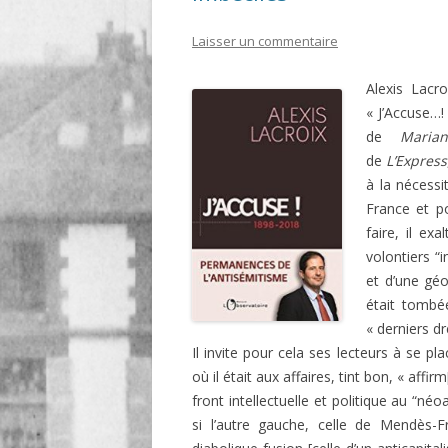
LIGNE
Laisser un commentaire
LE MAITRON EN LIGNE
Alexis Lacro
« J’Accuse…!
de
Maria
de
L’Express
à la nécessi
France et po
faire, il ex
volontiers “i
et d’une géo
était tombée
« derniers d
Il invite pour cela ses lecteurs à se pla
où il était aux affaires, tint bon, « affi
front intellectuelle et politique au “né
si l’autre gauche, celle de Mendès-