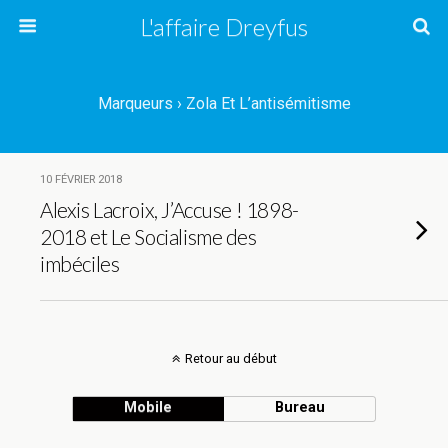
L'affaire Dreyfus
Marqueurs › Zola Et L’antisémitisme
10 FÉVRIER 2018
Alexis Lacroix, J’Accuse ! 1898-
2018 et Le Socialisme des
imbéciles
Retour au début
Mobile
Bureau