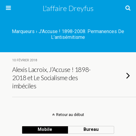
L'affaire Dreyfus
Marqueurs › J’Accuse ! 1898-2008. Permanences De
L’antisémitisme
10 FÉVRIER 2018
Alexis Lacroix, J’Accuse ! 1898-
2018 et Le Socialisme des
imbéciles
Retour au début
Mobile
Bureau