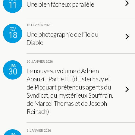
11
Une bien fâcheux parallèle
18 FÉVRIER 2026
FÉV
18
Une photographie de l’île du
Diable
30 JANVIER 2026
JAN
30
Le nouveau volume d’Adrien
Abauzit. Partie III (d’Esterhazy et
de Picquart prétendus agents du
Syndicat, du mystérieux Souffrain,
de Marcel Thomas et de Joseph
Reinach)
6 JANVIER 2026
JAN