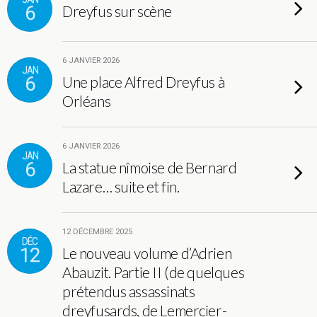
6
Dreyfus sur scène
6 JANVIER 2026
JAN
6
Une place Alfred Dreyfus à
Orléans
6 JANVIER 2026
JAN
6
La statue nîmoise de Bernard
Lazare… suite et fin.
12 DÉCEMBRE 2025
DÉC
12
Le nouveau volume d’Adrien
Abauzit. Partie II (de quelques
prétendus assassinats
dreyfusards, de Lemercier-